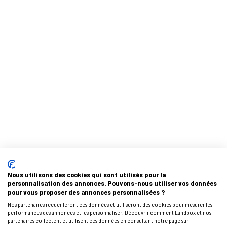
Nous utilisons des cookies qui sont utilisés pour la
personnalisation des annonces. Pouvons-nous utiliser vos données
Accueil LANDBOX
Bien choisir son garde-meubles
Vos avantages
pour vous proposer des annonces personnalisées ?
Choix et caractéristiques des box
Location de box de stockage et de parking
Nos partenaires recueilleront ces données et utiliseront des cookies pour mesurer les
performances des annonces et les personnaliser. Découvrir comment Landbox et nos
Services Plus (professionnels uniquement)
partenaires collectent et utilisent ces données en consultant notre page sur
Services (particuliers et professionnels)