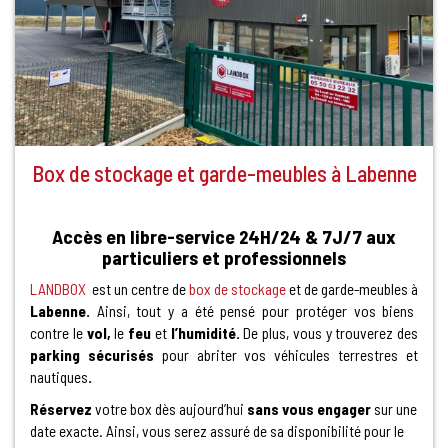
Box de stockage et garde-meubles à Labenne
Accès en libre-service 24H/24 & 7J/7 aux
particuliers et professionnels
LANDBOX
est un centre de
box de stockage
et de garde-meubles à
Labenne.
Ainsi, tout y a été pensé pour protéger vos biens
contre le
vol,
le
feu
et
l’humidité.
De plus, vous y trouverez des
parking sécurisés
pour abriter vos véhicules terrestres et
nautiques
.
Réservez
votre box dès aujourd’hui
sans vous engager
sur une
date exacte. Ainsi, vous serez assuré de sa disponibilité pour le