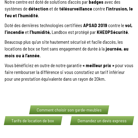
Notre centre est doté de solutions d’accès par
badges
avec des
systèmes de
détection
et de
télésurveillance
contre
l’intrusion, le
feu et l’humidité
.
Doté des dernières technologies certifiées
APSAD 2019
contre le
vol,
l’incendie
et
l’humidité,
Landbox est protégé par
KHEOPSécurité
.
Beaucoup plus qu’un site hautement sécurisé et facile d’accès, les
locations de box se font sans engagement de durée à la
journée, au
mois ou à l’année.
Vous bénéficiez en outre de notre garantie
« meilleur prix »
pour vous
faire rembourser la différence si vous constatiez un tarif inférieur
pour une prestation équivalente dans un rayon de 20km.
Comment choisir son garde-meubles
Tarifs de location de box
Demandez un devis express