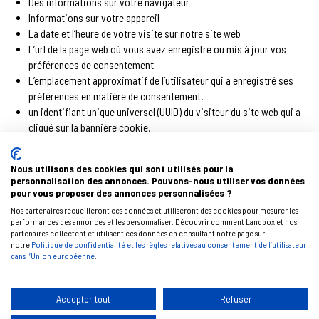
Des informations sur votre navigateur
Informations sur votre appareil
La date et l’heure de votre visite sur notre site web
L’url de la page web où vous avez enregistré ou mis à jour vos
préférences de consentement
L’emplacement approximatif de l’utilisateur qui a enregistré ses
préférences en matière de consentement.
un identifiant unique universel (UUID) du visiteur du site web qui a
cliqué sur la bannière cookie.
Nous utilisons des cookies qui sont utilisés pour la
personnalisation des annonces. Pouvons-nous utiliser vos données
Accueil LANDBOX
Bien choisir son garde-meubles
Vos avantages
pour vous proposer des annonces personnalisées ?
Choix et caractéristiques des box
Location de box de stockage et de parking
Nos partenaires recueilleront ces données et utiliseront des cookies pour mesurer les
performances des annonces et les personnaliser. Découvrir comment Landbox et nos
Services Plus (professionnels uniquement)
partenaires collectent et utilisent ces données en consultant notre page sur
Services (particuliers et professionnels)
notre
Politique de confidentialité et les règles relatives au consentement de l’utilisateur
Archivage physique de dossiers et documents en papier
Fournitures
dans l’Union européenne
.
Nos land’ partenaires
Devis Express
C.G.V
Contrat de mise à disposition d’un emplacement – (CGV)
RECEPTION, ENLEVEMENT, LIVRAISON – (CGV)
Accepter tout
Refuser
Foire aux questions – FAQ
Ils parlent de Landbox
Contact