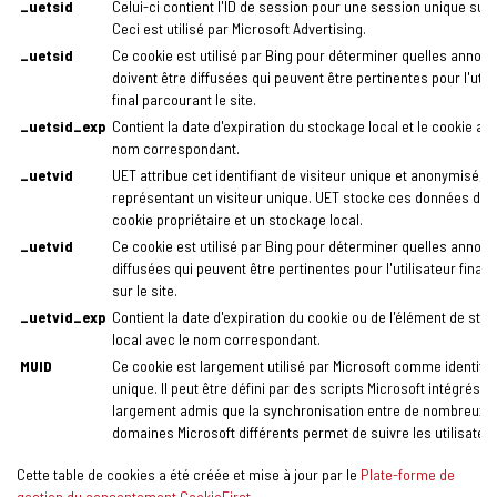
_uetsid
Celui-ci contient l'ID de session pour une session unique sur l
Ceci est utilisé par Microsoft Advertising.
_uetsid
Ce cookie est utilisé par Bing pour déterminer quelles annon
doivent être diffusées qui peuvent être pertinentes pour l'utili
final parcourant le site.
_uetsid_exp
Contient la date d'expiration du stockage local et le cookie ave
nom correspondant.
_uetvid
UET attribue cet identifiant de visiteur unique et anonymisé,
représentant un visiteur unique. UET stocke ces données dan
cookie propriétaire et un stockage local.
_uetvid
Ce cookie est utilisé par Bing pour déterminer quelles annon
diffusées qui peuvent être pertinentes pour l'utilisateur final 
sur le site.
_uetvid_exp
Contient la date d'expiration du cookie ou de l'élément de sto
local avec le nom correspondant.
MUID
Ce cookie est largement utilisé par Microsoft comme identifia
unique. Il peut être défini par des scripts Microsoft intégrés. Il
largement admis que la synchronisation entre de nombreux
domaines Microsoft différents permet de suivre les utilisateur
Cette table de cookies a été créée et mise à jour par le
Plate-forme de
gestion du consentement CookieFirst
.